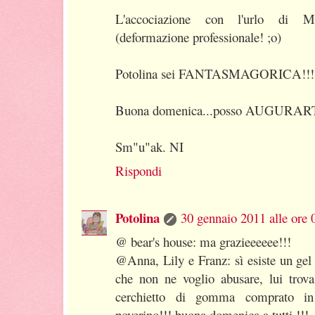
L'accociazione con l'urlo di 
(deformazione professionale! ;o)
Potolina sei FANTASMAGORICA!!! 
Buona domenica...posso AUGURAR
Sm"u"ak. NI
Rispondi
Potolina
30 gennaio 2011 alle ore 
@ bear's house: ma grazieeeeee!!!
@Anna, Lily e Franz: sì esiste un gel 
che non ne voglio abusare, lui trov
cerchietto di gomma comprato in 
poverino!!! buona domenica a tutti !!!