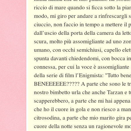
riccio di mare quando si ficca sotto la pi
modo, mi giro per andare a rinfrescargli s
ciuccio, non faccio in tempo a mettere il
dall’uscio della porta della camera da 
scura, molto più assomigliante ad uno zo
umano, con occhi semichiusi, capello elettr
spunta davanti chiedendomi, con bocca im
connessa, per cui la voce è assomigliante 
della serie di film l’Enigmista: "Tutto b
BENEEEEEE????? A parte che sono le tre d
nostro bimbetto urla che anche Tarzan e tut
scapperebbero, a parte che mi hai appena
che ho il cuore in gola e non riesco a ma
citrosodina, a parte che mio marito gira pe
cuore della notte senza un ragionevole mo