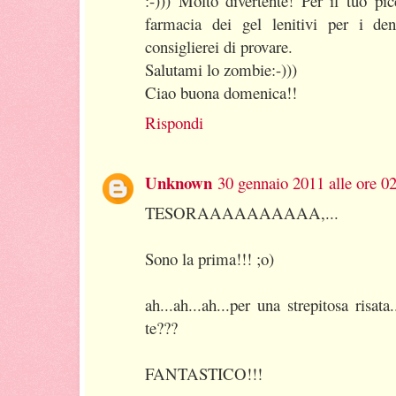
:-))) Molto divertente! Per il tuo p
farmacia dei gel lenitivi per i dent
consiglierei di provare.
Salutami lo zombie:-)))
Ciao buona domenica!!
Rispondi
Unknown
30 gennaio 2011 alle ore 0
TESORAAAAAAAAAA,...
Sono la prima!!! ;o)
ah...ah...ah...per una strepitosa risa
te???
FANTASTICO!!!