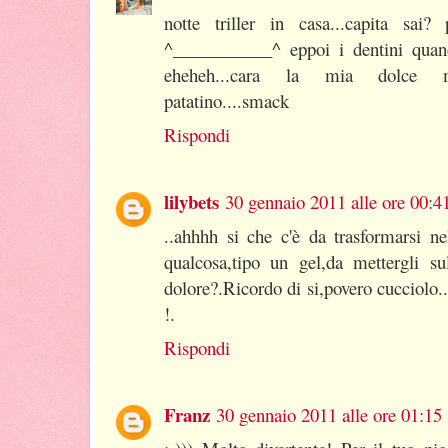
notte triller in casa...capita sai
^___________^ eppoi i dentini qua
eheheh...cara la mia dolce 
patatino....smack
Rispondi
lilybets
30 gennaio 2011 alle ore 00:4
..ahhhh si che c'è da trasformarsi ne
qualcosa,tipo un gel,da mettergli su
dolore?.Ricordo di si,povero cucciolo.
!.
Rispondi
Franz
30 gennaio 2011 alle ore 01:15